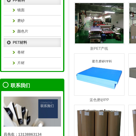
PP材料
镜面
磨砂
颜色片
PET材料
新PET产线
卷材
片材
联系我们
蓝色磨砂PP
吕先生：13138863134