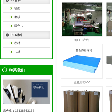
PP材料
镜面
磨砂
颜色片
PET材料
新PET产线
卷材
片材
联系我们
蓝色磨砂PP
吕先生：13138863134