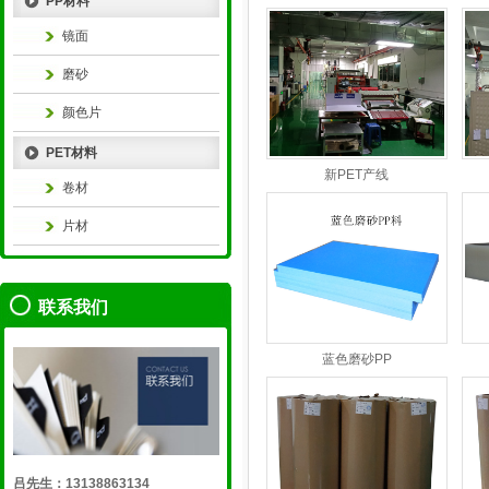
PP材料
镜面
磨砂
颜色片
PET材料
新PET产线
卷材
片材
联系我们
蓝色磨砂PP
吕先生：13138863134